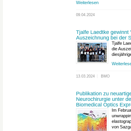
Weiterlesen
09.04.2024
Tjalfe Laedtke gewinnt 
Auszeichnung bei der 
Tjalfe Lae
die Ausze
diesjähri
Weiterles
13.03.2024
BMO
Publikation zu neuarti
Neurochirurgie unter 
Biomedical Optics Exp
Im Februa
unwrappin
elastograp
von Sazg