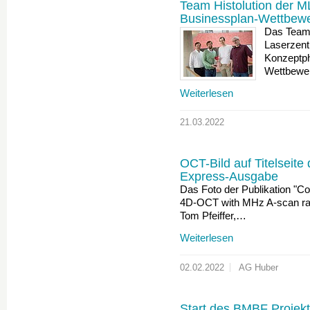
Team Histolution der 
Businessplan-Wettbew
Das Tea
Laserzen
Konzeptph
Wettbewe
Weiterlesen
21.03.2022
OCT-Bild auf Titelseite
Express-Ausgabe
Das Foto der Publikation "Con
4D-OCT with MHz A-scan rat
Tom Pfeiffer,…
Weiterlesen
02.02.2022
AG Huber
Start des BMBF Proje