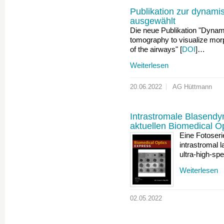
Publikation zur dynami
ausgewählt
Die neue Publikation "Dynam
tomography to visualize mor
of the airways" [
DOI
]…
Weiterlesen
20.06.2022
AG Hüttmann
Intrastromale Blasendyn
aktuellen Biomedical 
Eine Fotoseri
intrastromal l
ultra-high-s
Weiterlesen
02.05.2022