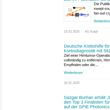
Die Publi
swept-sou
fan-out c
Weiterles
18.03.2025
AG Karpf
Deutsche Krebshilfe för
Krebsdiagnostik mit 58
Ziel einer Hirntumor-Operat
vollständig zu entfernen, Hir
Empfinden oder die…
Weiterlesen
18.02.2025
Sazgar Burhan erhält „
den Top 3 Finalisten fü
auf der SPIE Photonic