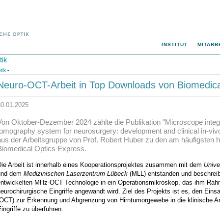
INSTITUT
MITARB
tik
tik
-
Neuro-OCT-Arbeit in Top Downloads von Biomedica
30.01.2025
Von Oktober-Dezember 2024 zählte die Publikation "Microscope inte
tomography system for neurosurgery: development and clinical in-vi
aus der Arbeitsgruppe von Prof. Robert Huber zu den am häufigsten h
Biomedical Optics Express.
Die Arbeit ist innerhalb eines Kooperationsprojektes zusammen mit dem
Unive
und dem
Medizinischen Laserzentrum Lübeck
(MLL) entstanden und beschreibt 
entwickelten MHz-OCT Technologie in ein Operationsmikroskop, das ihm Rahme
eurochirurgische Eingriffe angewandt wird. Ziel des Projekts ist es, den Eins
(OCT) zur Erkennung und Abgrenzung von Hirntumorgewebe in die klinische A
ingriffe zu überführen.