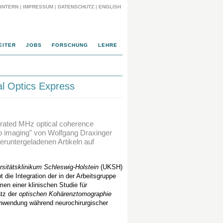
INTERN
|
IMPRESSUM
|
DATENSCHUTZ
|
ENGLISH
EITER
JOBS
FORSCHUNG
LEHRE
l Optics Express
grated MHz optical coherence
vo imaging" von Wolfgang Draxinger
eruntergeladenen Artikeln auf
rsitätsklinikum Schleswig-Holstein
(UKSH)
die Integration der in der Arbeitsgruppe
n einer klinischen Studie für
atz der
optischen Kohärenztomographie
nwendung während neurochirurgischer