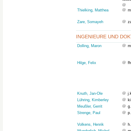
Thielking, Matthea
m
Zare, Somayeh
z
INGENIEURE UND DOK
Dolling, Maron
m
Hilge, Felix
f
Knuth, Jan-Ole
j
Lühring, Kimberley
k
Meußler, Gerrit
g
Strenge, Paul
p
Volkens, Henrik
h
Wunderlich, Michel
m