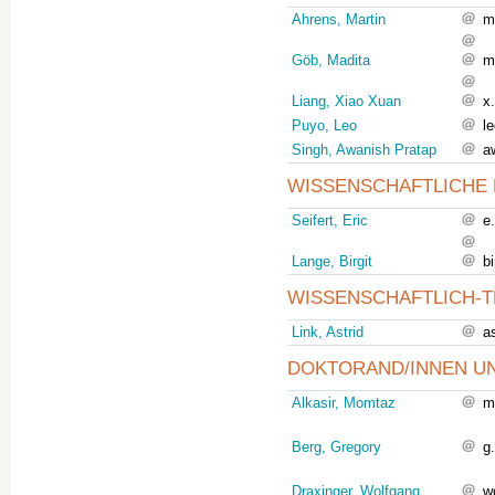
Ahrens, Martin
m
Göb, Madita
m
Liang, Xiao Xuan
x
Puyo, Leo
l
Singh, Awanish Pratap
a
WISSENSCHAFTLICHE 
Seifert, Eric
e
Lange, Birgit
b
WISSENSCHAFTLICH-T
Link, Astrid
a
DOKTORAND/INNEN UN
Alkasir, Momtaz
m
Berg, Gregory
g
Draxinger, Wolfgang
w