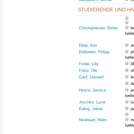
STUDIERENDE UND HI
Christophersen, Bente
b
lueb
Detje, Ann
a
Dullweber, Philipp
p
lueb
Finder, Lilly
l
Franz, Ole
o
Gauf, Leonard
l
d
Hintze, Jessica
j
lueb
Jeschke, Lucie
l
Kaling, Jakob
j
Neubauer, Malin
m
lueb