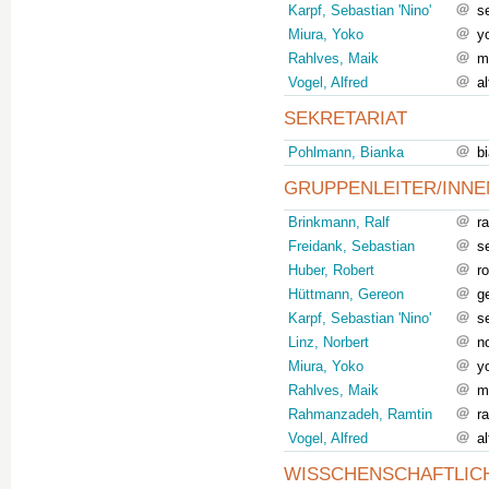
Karpf, Sebastian 'Nino'
s
Miura, Yoko
y
Rahlves, Maik
m
Vogel, Alfred
a
SEKRETARIAT
Pohlmann, Bianka
b
GRUPPENLEITER/INNE
Brinkmann, Ralf
r
Freidank, Sebastian
s
Huber, Robert
r
Hüttmann, Gereon
g
Karpf, Sebastian 'Nino'
s
Linz, Norbert
n
Miura, Yoko
y
Rahlves, Maik
m
Rahmanzadeh, Ramtin
r
Vogel, Alfred
a
WISSCHENSCHAFTLICH