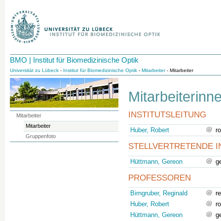
BMO | Institut für Biomedizinische Optik
Universität zu Lübeck
-
Institut für Biomedizinische Optik
-
Mitarbeiter
- Mitarbeiter
Mitarbeiterinn
INSTITUTSLEITUNG
Mitarbeiter
Mitarbeiter
Huber, Robert
r
Gruppenfoto
STELLVERTRETENDE I
Hüttmann, Gereon
g
PROFESSOREN
Birngruber, Reginald
r
Huber, Robert
r
Hüttmann, Gereon
g