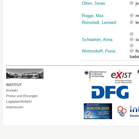
Otten, Jonas
j
Rogge, Max
m
Romstedt, Lennard
l
Schwarten, Anna
s
Wormsdorff, Fiona
f
lueb
INSTITUT
Kontakt
Preise und Ehrungen
Lageplan/Anfahrt
Impressum