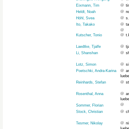
Eixmann, Tim
t
Heldt, Noah
n
Höhl, Svea
s
Ito, Takako
t
Kutscher, Tonio
t
Laedtke, Tjalfe
t
Li, Shanshan
s
Lotz, Simon
s
Poetschki, Andra-Karina
a
lueb
Reinhards, Stefan
s
Rosenthal, Anna
a
lueb
Sommer, Florian
Stock, Christian
c
Tesmer, Nikolay
n
lueb