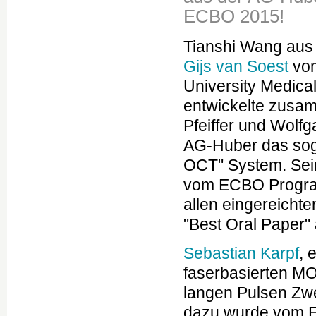
ECBO 2015!
Tianshi Wang aus
Gijs van Soest
vo
University Medica
entwickelte zusa
Pfeiffer und Wolf
AG-Huber das sog
OCT" System. Sei
vom ECBO Progra
allen eingereicht
"Best Oral Paper"
Sebastian Karpf
, 
faserbasierten M
langen Pulsen Zwe
dazu wurde vom E