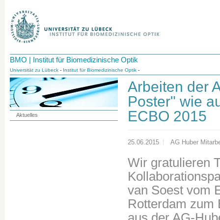
BMO | Institut für Biomedizinische Optik
Universität zu Lübeck
-
Institut für Biomedizinische Optik
-
Arbeiten der 
Poster" wie a
ECBO 2015
Aktuelles
25.06.2015
AG Huber Mitarbe
Wir gratulieren 
Kollaborationsp
van Soest vom E
Rotterdam zum B
aus der AG-Hube