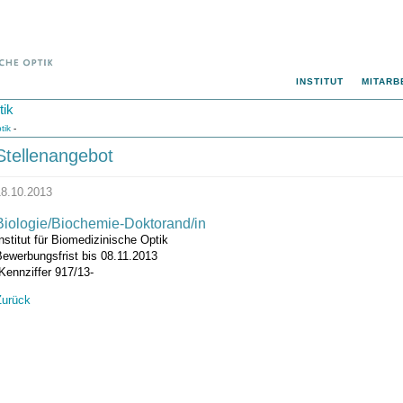
INSTITUT
MITARB
tik
tik
-
Stellenangebot
18.10.2013
Biologie/Biochemie-Doktorand/in
nstitut für Biomedizinische Optik
Bewerbungsfrist bis 08.11.2013
Kennziffer 917/13-
Zurück