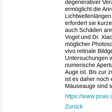
degenerativer Ve
ermöglicht die An
Lichtwellenlängen
erfordert sie kurz
auch Schäden anri
Vogel und Dr. Xiao
möglicher Photos
vivo retinale Bild
Untersuchungen w
numerische Apertu
Auge ist. Bis zur
ist es daher noch 
Mäuseauge sind s
https://www.pnas.
Zurück