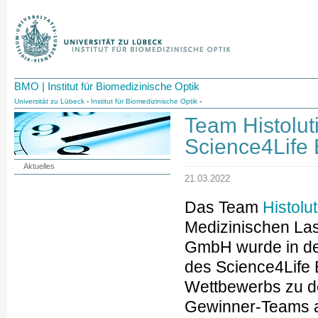
BMO | Institut für Biomedizinische Optik
Universität zu Lübeck
-
Institut für Biomedizinische Optik
-
Team Histolu
Science4Life
Aktuelles
21.03.2022
Das Team
Histolu
Medizinischen La
GmbH wurde in d
des Science4Life 
Wettbewerbs zu d
Gewinner-Teams a