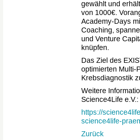
gewählt und erhäl
von 1000€. Voran
Academy-Days mit
Coaching, spanne
und Venture Capit
knüpfen.
Das Ziel des EXIS
optimierten Multi
Krebsdiagnostik zu
Weitere Informatio
Science4Life e.V.:
https://science4li
science4life-prae
Zurück