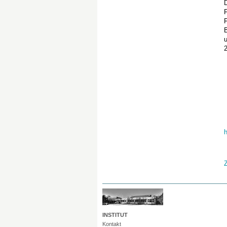
D
F
F
B
2
INSTITUT
Kontakt