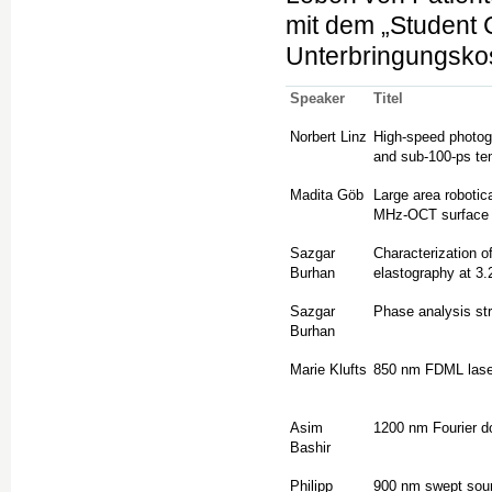
mit dem „Student 
Unterbringungskos
Speaker
Titel
Norbert Linz
High-speed photogra
and sub-100-ps tem
Madita Göb
Large area robotic
MHz-OCT surface 
Sazgar
Characterization o
Burhan
elastography at 3.
Sazgar
Phase analysis st
Burhan
Marie Klufts
850 nm FDML lase
Asim
1200 nm Fourier d
Bashir
Philipp
900 nm swept sou