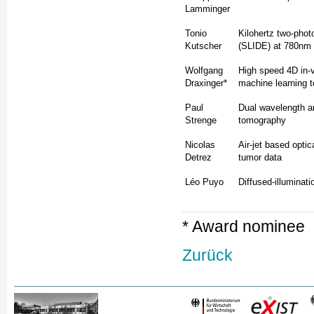
Lamminger
Tonio
Kilohertz two-phot
Kutscher
(SLIDE) at 780nm
Wolfgang
High speed 4D in-v
Draxinger*
machine learning to
Paul
Dual wavelength an
Strenge
tomography
Nicolas
Air-jet based opti
Detrez
tumor data
Léo Puyo
Diffused-illuminat
* Award nominee
Zurück