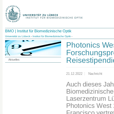
BMO | Institut für Biomedizinische Optik
Universität zu Lübeck
-
Institut für Biomedizinische Optik
-
Photonics Wes
Forschungspre
Reisestipend
Aktuelles
21.12.2022
Nachricht
Auch dieses Jahr 
Biomedizinische
Laserzentrum Lü
Photonics West 
Francisco vertre