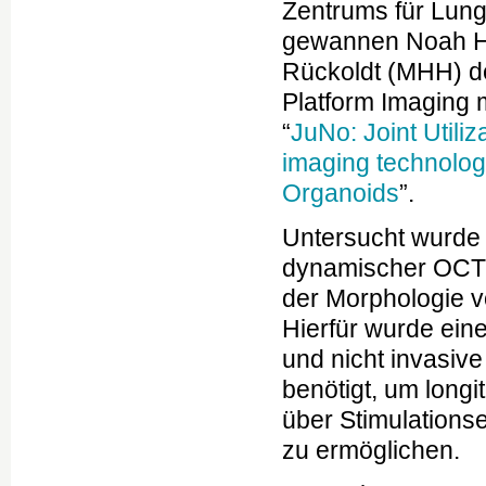
Zentrums für Lun
gewannen Noah He
Rückoldt (MHH) d
Platform Imaging m
“
JuNo: Joint Utiliz
imaging technolog
Organoids
”.
Untersucht wurde 
dynamischer OCT f
der Morphologie 
Hierfür wurde ein
und nicht invasiv
benötigt, um longi
über Stimulations
zu ermöglichen.