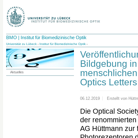
BMO | Institut für Biomedizinische Optik
Universität zu Lübeck
-
Institut für Biomedizinische Optik
-
Veröffentlichu
Bildgebung i
menschlichen 
Aktuelles
Optics Letter
06.12.2019
Erstellt von
Hütt
Die Optical Socie
der renommierten Z
AG Hüttmann zur f
Photorezeptoren 