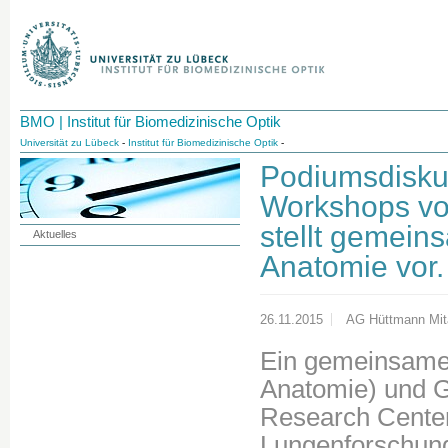
BMO | Institut für Biomedizinische Optik
Universität zu Lübeck
-
Institut für Biomedizinische Optik
-
Podiumsdisku
Workshops vo
stellt gemein
Aktuelles
Anatomie vor.
26.11.2015
AG Hüttmann Mita
Ein gemeinsames 
Anatomie) und 
Research Center
Lungenforschung