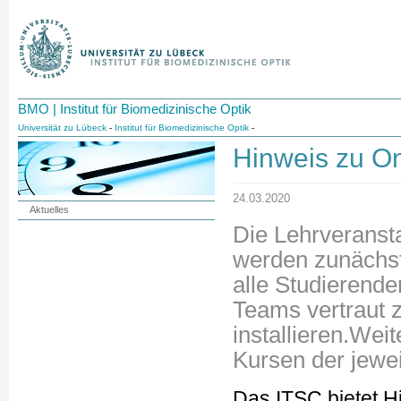
BMO | Institut für Biomedizinische Optik
Universität zu Lübeck
-
Institut für Biomedizinische Optik
-
Hinweis zu On
24.03.2020
Aktuelles
Die Lehrveranst
werden zunächst 
alle Studierende
Teams vertraut
installieren.Wei
Kursen der jewei
Das ITSC bietet Hi