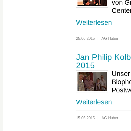
von Gi
Cente
Weiterlesen
25.06.2015
AG Huber
Jan Philip Kolb
2015
Unser 
Bioph
Postwe
Weiterlesen
15.06.2015
AG Huber