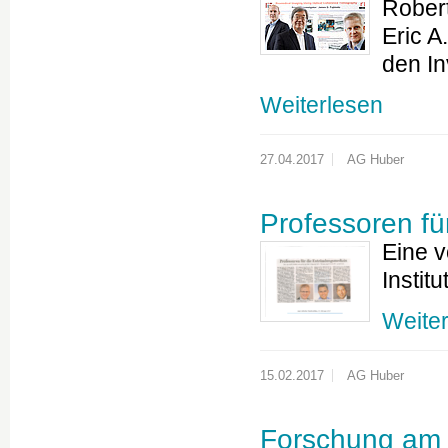
Rober
Eric A
den I
Weiterlesen
27.04.2017
AG Huber
Professoren f
Eine v
Instit
Weite
15.02.2017
AG Huber
Forschung am 