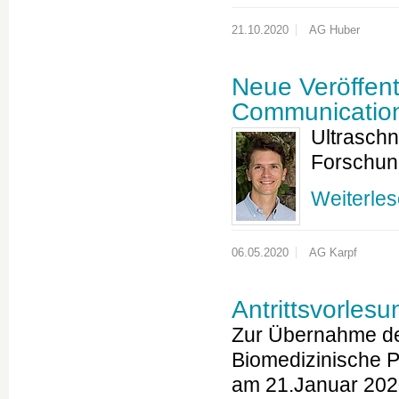
21.10.2020
AG Huber
Neue Veröffent
Communications
Ultraschn
Forschung
Weiterle
06.05.2020
AG Karpf
Antrittsvorlesu
Zur Übernahme der
Biomedizinische Ph
am 21.Januar 202