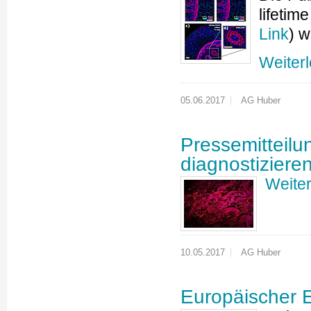
lifetim
Link
) 
Weiter
05.06.2017
AG Huber
Pressemitteilu
diagnostiziere
Weite
10.05.2017
AG Huber
Europäischer E