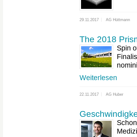
29.11.2017
AG Hüttmann
The 2018 Prism 
Spin o
Finali
nomini
Weiterlesen
22.11.2017
AG Huber
Geschwindigkei
Schone
Mediz