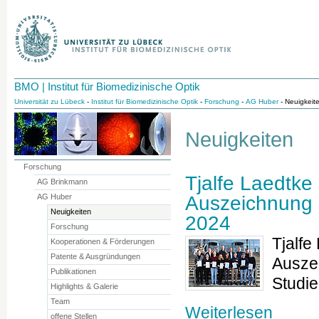
BMO | Institut für Biomedizinische Optik
Universität zu Lübeck
-
Institut für Biomedizinische Optik
-
Forschung
-
AG Huber
- Neuigkeit
Neuigkeiten
Forschung
Tjalfe Laedtke
AG Brinkmann
AG Huber
Auszeichnung 
Neuigkeiten
2024
Forschung
Tjalfe
Kooperationen & Förderungen
Patente & Ausgründungen
Auszei
Publikationen
Studi
Highlights & Galerie
Team
Weiterlesen
offene Stellen