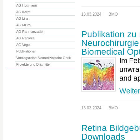
AG Hüttmann
AG Karpf
13.03.2024
BMO
AG Linz
AG Miura
Publikation zu
AG Rahmanzadeh
AG Rahlves
Neurochirurgi
AG Vogel
Biomedical Op
Publikationen
Vortragsreihe Biomedizinische Optik
Im Feb
Projekte und Drittmittel
unwrap
and ap
Weite
13.03.2024
BMO
Retina Bildge
Downloads