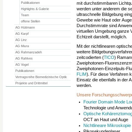
Publikationen
mit durchstimmbaren Lichtq
werden unter anderem die se
Highlights & Galerie
ultraschnelle Bildgebung ein
Team
Gewebe wie Haut oder Auge 
offene Stellen
Durchstimmrate sind Anwen
AG Hüttmann
virtuellen Umgebung ganze V
AG Karpf
Echtzeit darstellt, möglich.
AG Linz
Mit der nichtlinearen optisch
AG Miura
weitere Bildgebungsverfahren
AG Rahmanzadeh
zeitcodierten (
TICO
) Ramans
AG Rahlves
Zweiphotonen-Fluoreszenzmi
AG Vogel
Zweiphotonen-Einzelpuls-Flu
Publikationen
FLIM
). Für diese Verfahre
Vortragsreihe Biomedizinische Optik
Einsatz die ebenfalls in der 
Projekte und Drittmittel
werden.
Unsere Forschungsschwerp
Fourier Domain Mode Lo
Technologie und Anwend
Optische Kohärenztomog
OCT an Haut und Auge
Nichtlineare Mikroskopie
Pikosekundenlaser