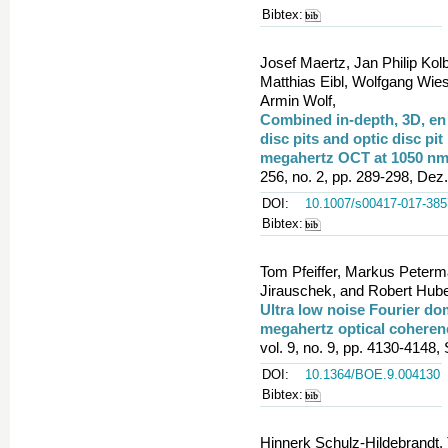
Bibtex:
Josef Maertz, Jan Philip Kol
Matthias Eibl, Wolfgang Wiese
Armin Wolf,
Combined in-depth, 3D, en f
disc pits and optic disc p
megahertz OCT at 1050 n
256, no. 2, pp. 289-298, Dez
DOI:
10.1007/s00417-017-385
Bibtex:
Tom Pfeiffer, Markus Peterm
Jirauschek, and Robert Hube
Ultra low noise Fourier do
megahertz optical cohere
vol. 9, no. 9, pp. 4130-4148,
DOI:
10.1364/BOE.9.004130
Bibtex:
Hinnerk Schulz-Hildebrandt, 