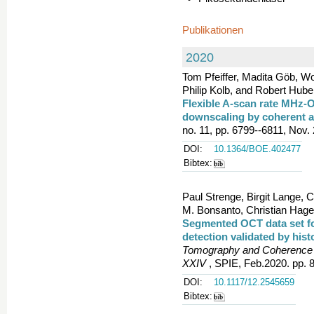
Publikationen
2020
Tom Pfeiffer, Madita Göb, Wo
Philip Kolb, and Robert Hube
Flexible A-scan rate MHz-O
downscaling by coherent 
no. 11, pp. 6799--6811, Nov
DOI:
10.1364/BOE.402477
Bibtex:
Paul Strenge, Birgit Lange, C
M. Bonsanto, Christian Hage
Segmented OCT data set fo
detection validated by hist
Tomography and Coherence 
XXIV
, SPIE, Feb.2020. pp. 8
DOI:
10.1117/12.2545659
Bibtex: