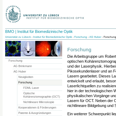
BMO | Institut für Biomedizinische Optik
Universität zu Lübeck
-
Institut für Biomedizinische Optik
-
Forschung
-
AG Huber
- Forschun
Forschung
Die Arbeitsgruppe um Robert
Forschung
optischen Kohärenztomograp
und der Laserphysik. Hierbei
AG Brinkmann
Pikosekundenlaser und an F
AG Huber
Lasern gearbeitet. Dieses L
Neuigkeiten
entwickelt und erlaubt, bes
Forschung
Laserlichtquellen zu realisi
FDML Laser
hier in der technologischen 
Optische
physikalischen Vorgänge un
Kohärenztomographie (OCT)
Lasern für OCT. Neben der 
Nichtlineare Mikroskopie
nichtlineare Bildgebung und
Kooperationen & Förderungen
Patente & Ausgründungen
Ein weiterer Schwerpunkt li