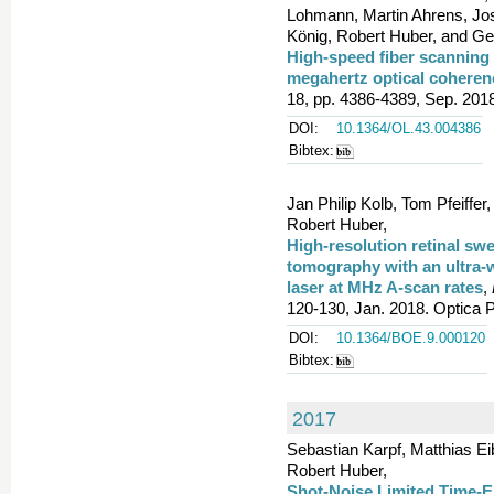
Lohmann, Martin Ahrens, Jos
König, Robert Huber, and G
High-speed fiber scanning 
megahertz optical cohere
18, pp. 4386-4389, Sep. 2018
DOI:
10.1364/OL.43.004386
Bibtex:
Jan Philip Kolb, Tom Pfeiffer
Robert Huber,
High-resolution retinal sw
tomography with an ultra
laser at MHz A-scan rates
,
120-130, Jan. 2018. Optica 
DOI:
10.1364/BOE.9.000120
Bibtex:
2017
Sebastian Karpf, Matthias E
Robert Huber,
Shot-Noise Limited Time