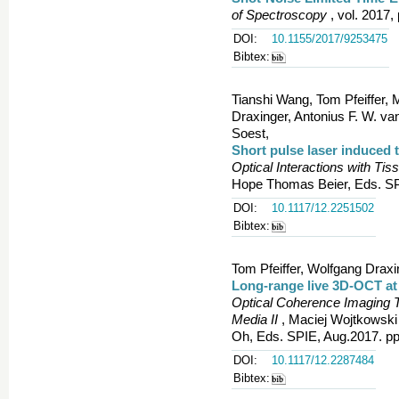
of Spectroscopy
, vol. 2017,
DOI:
10.1155/2017/9253475
Bibtex:
Tianshi Wang, Tom Pfeiffer,
Draxinger, Antonius F. W. va
Soest,
Short pulse laser induced 
Optical Interactions with Tis
Hope Thomas Beier, Eds. SP
DOI:
10.1117/12.2251502
Bibtex:
Tom Pfeiffer, Wolfgang Draxin
Long-range live 3D-OCT at 
Optical Coherence Imaging T
Media II
, Maciej Wojtkowski
Oh, Eds. SPIE, Aug.2017. pp
DOI:
10.1117/12.2287484
Bibtex: