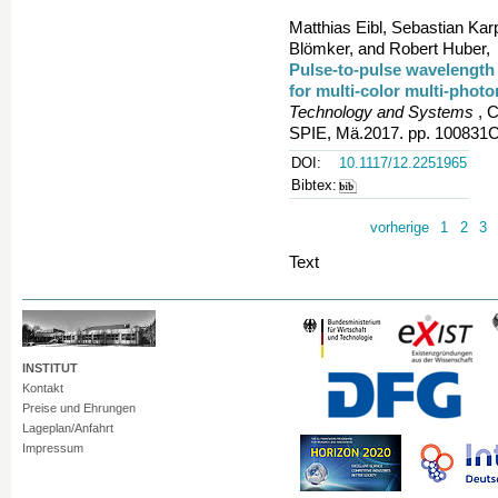
Matthias Eibl, Sebastian Kar
Blömker, and Robert Huber,
Pulse-to-pulse wavelength 
for multi-color multi-phot
Technology and Systems
, C
SPIE, Mä.2017. pp. 100831C
DOI:
10.1117/12.2251965
Bibtex:
vorherige
1
2
3
Text
INSTITUT
Kontakt
Preise und Ehrungen
Lageplan/Anfahrt
Impressum