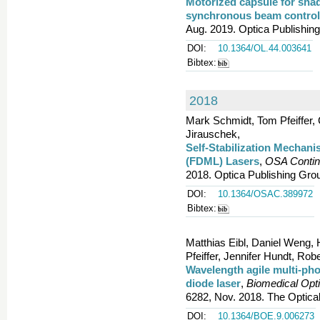
Motorized capsule for sh
synchronous beam control
Aug. 2019. Optica Publishin
DOI:
10.1364/OL.44.003641
Bibtex:
2018
Mark Schmidt, Tom Pfeiffer, C
Jirauschek,
Self-Stabilization Mechan
(FDML) Lasers
,
OSA Conti
2018. Optica Publishing Gro
DOI:
10.1364/OSAC.389972
Bibtex:
Matthias Eibl, Daniel Weng, 
Pfeiffer, Jennifer Hundt, Rob
Wavelength agile multi-pho
diode laser
,
Biomedical Opt
6282, Nov. 2018. The Optical
DOI:
10.1364/BOE.9.006273