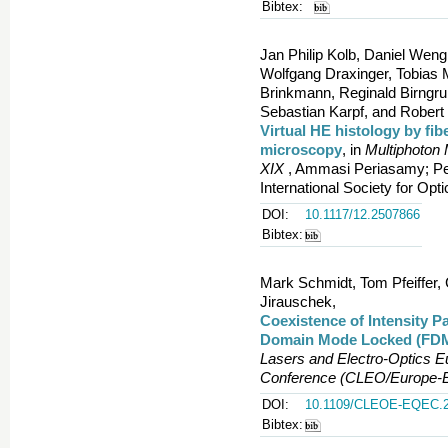
Bibtex:
Jan Philip Kolb, Daniel Weng
Wolfgang Draxinger, Tobias 
Brinkmann, Reginald Birngru
Sebastian Karpf, and Robert
Virtual HE histology by f
microscopy
, in
Multiphoton 
XIX
, Ammasi Periasamy; Pet
International Society for Op
DOI:
10.1117/12.2507866
Bibtex:
Mark Schmidt, Tom Pfeiffer, C
Jirauschek,
Coexistence of Intensity P
Domain Mode Locked (FDM
Lasers and Electro-Optics 
Conference (CLEO/Europe
DOI:
10.1109/CLEOE-EQEC.2
Bibtex: