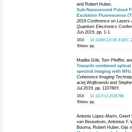
and Robert Huber,
Sub-Nanosecond Pulsed Fi
Excitation Fluorescence (
2019 Conference on Lasers 
Quantum Electronics Conf
Jun.2019. pp. 1-1.
DOI:
10.1109/CLEOE-EQEC.2
Bibtex:
Madita Göb, Tom Pfeiffer, an
Towards combined optical
spectral imaging with MHz
Coherence Imaging Technique
aciej Wojtkowski and Stephe
Jul.2019. pp. 110780Y.
DOI:
10.1117/12.2526796
Bibtex:
Antonio López-Marín, Geert 
van Beusekom, Antonius F. W.
Bouma, Robert Huber, Gijs v