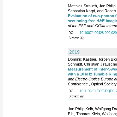
Matthias Strauch, Jan Philip
Sebastian Karpf, and Robert
Evaluation of two-photon 
sectioning-free H&E imagin
of the ESP and XXXIII Intern
DOI:
10.1007/s00428-020-029
Bibtex:
2019
Dominic Kastner, Torben Blömk
Schmidt, Christian Jirausch
Measurement of Inter-Swee
with a 10 kHz Tunable Rin
and Electro-Optics Europe 
Conference
, Optical Society
DOI:
10.1109/CLEOE-EQEC.2
Bibtex:
Jan Philip Kolb, Wolfgang Dra
Eibl, Thomas Klein, Wolfgan