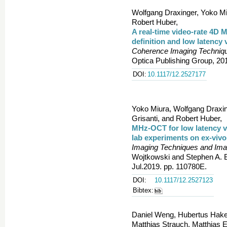
Wolfgang Draxinger, Yoko Miur
Robert Huber,
A real-time video-rate 4D
definition and low latency v
Coherence Imaging Technique
Optica Publishing Group, 20
DOI:
10.1117/12.2527177
Yoko Miura, Wolfgang Draxinge
Grisanti, and Robert Huber,
MHz-OCT for low latency vir
lab experiments on ex-vivo
Imaging Techniques and Imagi
Wojtkowski and Stephen A. 
Jul.2019. pp. 110780E.
DOI:
10.1117/12.2527123
Bibtex:
Daniel Weng, Hubertus Haker
Matthias Strauch, Matthias E