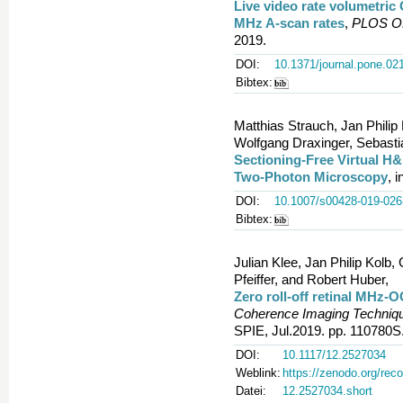
Live video rate volumetric 
MHz A-scan rates
,
PLOS 
2019.
DOI:
10.1371/journal.pone.02
Bibtex:
Matthias Strauch, Jan Philip
Wolfgang Draxinger, Sebasti
Sectioning-Free Virtual H
Two-Photon Microscopy
, 
DOI:
10.1007/s00428-019-026
Bibtex:
Julian Klee, Jan Philip Kolb,
Pfeiffer, and Robert Huber,
Zero roll-off retinal MHz-
Coherence Imaging Technique
SPIE, Jul.2019. pp. 110780S
DOI:
10.1117/12.2527034
Weblink:
https://zenodo.org/rec
Datei:
12.2527034.short