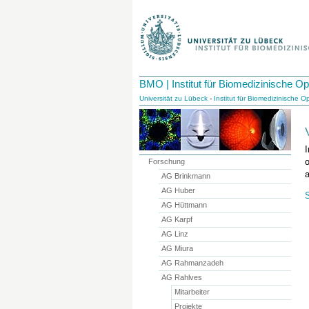
BMO | Institut für Biomedizinische Op
Universität zu Lübeck
-
Institut für Biomedizinische Op
I
Forschung
AG Brinkmann
AG Huber
AG Hüttmann
AG Karpf
AG Linz
AG Miura
AG Rahmanzadeh
AG Rahlves
Mitarbeiter
Projekte