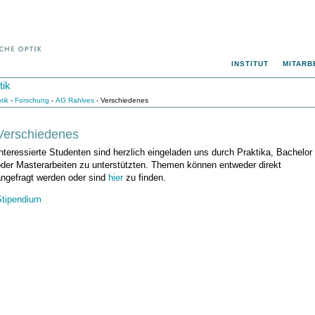
INSTITUT
MITARB
tik
tik
-
Forschung
-
AG Rahlves
- Verschiedenes
Verschiedenes
nteressierte Studenten sind herzlich eingeladen uns durch Praktika, Bachelor
oder Masterarbeiten zu unterstützten. Themen können entweder direkt
angefragt werden oder sind
hier
zu finden.
Stipendium