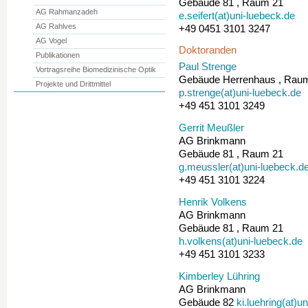
Gebäude 81 , Raum 21
AG Rahmanzadeh
e.seifert(at)uni-luebeck.de
AG Rahlves
+49 0451 3101 3247
AG Vogel
Doktoranden
Publikationen
Paul Strenge
Vortragsreihe Biomedizinische Optik
Gebäude Herrenhaus , Rau
Projekte und Drittmittel
p.strenge(at)uni-luebeck.de
+49 451 3101 3249
Gerrit Meußler
AG Brinkmann
Gebäude 81 , Raum 21
g.meussler(at)uni-luebeck.d
+49 451 3101 3224
Henrik Volkens
AG Brinkmann
Gebäude 81 , Raum 21
h.volkens(at)uni-luebeck.de
+49 451 3101 3233
Kimberley Lühring
AG Brinkmann
Gebäude 82
ki.luehring(at)u