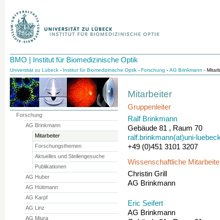
BMO | Institut für Biomedizinische Optik
Universität zu Lübeck
-
Institut für Biomedizinische Optik
-
Forschung
-
AG Brinkmann
- Mitarb
Mitarbeiter
Gruppenleiter
Forschung
Ralf Brinkmann
AG Brinkmann
Gebäude 81 , Raum 70
Mitarbeiter
ralf.brinkmann(at)uni-luebec
+49 (0)451 3101 3207
Forschungsthemen
Aktuelles und Stellengesuche
Wissenschaftliche Mitarbeite
Publikationen
Christin Grill
AG Huber
AG Brinkmann
AG Hüttmann
AG Karpf
Eric Seifert
AG Linz
AG Brinkmann
AG Miura