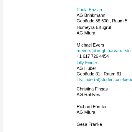
Paula Enzian
AG Brinkmann
Gebäude 58.600 , Raum 5
Hümeyra Ertugrul
AG Miura
Michael Evers
mevers(at)mgh.harvard.edu
+1 617 726 4454
Lilly Finder
AG Huber
Gebäude 81 , Raum 61
lilly.finder(at)student.uni-lue
Christina Fingas
AG Rahlves
Richard Förster
AG Miura
Gesa Franke