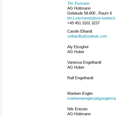
Tim Eixmann
AG Hüttmann
Gebäude 58.600 , Raum 6
tim1.eixmann(at)uni-luebeck
+49 451 3101 3237
Carolin Elhardt
celhardt(at)outlook.com
Aly Elzoghol
AG Huber
Vanessa Engelhardt
AG Huber
Ralf Engelhardt
Marleen Engler
marleeneengler(at)googlema
Nils Entzian
AG Hüttmann