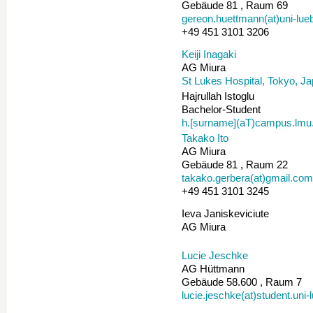
Gebäude 81 , Raum 69
gereon.huettmann(at)uni-lue
+49 451 3101 3206
Keiji Inagaki
AG Miura
St Lukes Hospital, Tokyo, J
Hajrullah Istoglu
Bachelor-Student
h.[surname](aT)campus.lmu
Takako Ito
AG Miura
Gebäude 81 , Raum 22
takako.gerbera(at)gmail.com
+49 451 3101 3245
Ieva Janiskeviciute
AG Miura
Lucie Jeschke
AG Hüttmann
Gebäude 58.600 , Raum 7
lucie.jeschke(at)student.uni