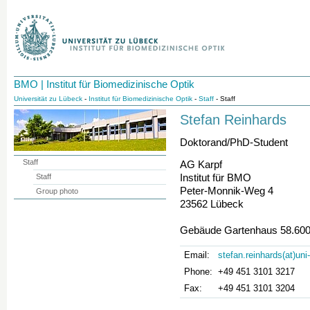
BMO | Institut für Biomedizinische Optik
Universität zu Lübeck
-
Institut für Biomedizinische Optik
-
Staff
- Staff
Stefan Reinhards
Doktorand/PhD-Student
Staff
AG Karpf
Institut für BMO
Staff
Peter-Monnik-Weg 4
Group photo
23562 Lübeck
Gebäude Gartenhaus 58.60
Email:
stefan.reinhards(at)uni
Phone:
+49 451 3101 3217
Fax:
+49 451 3101 3204