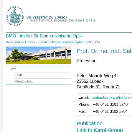
BMO | Institut für Biomedizinische Optik
Universität zu Lübeck
-
Institut für Biomedizinische Optik
-
Staff
- Staff
Prof. Dr. rer. nat. Se
Professor
Staff
Peter-Monnik-Weg 4
Staff
23562 Lübeck
Group photo
Gebäude 81, Raum 71
Email:
sebastian.karpf(at)uni
Phone:
+49 0451 3101 3240
Fax:
+49 0451 3102 3204
Publication
Link to Karpf-Group